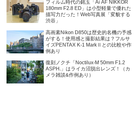
フィルム時代の銘玉「Ai AF NIKKOR
180mm F2.8 ED」は小型軽量で優れた
描写力だった！Web写真展「変貌する
渋谷」
高画素Nikon D850は歴史的名機の予感
がする！使用感と撮影結果は？フルサ
イズPENTAX K-1 MarkⅡとの比較や作
例あり
復刻ノクチ「Noctilux-M 50mm F1.2
ASPH.」はライカ沼脱出レンズ！（カ
メラ雑談&作例あり）