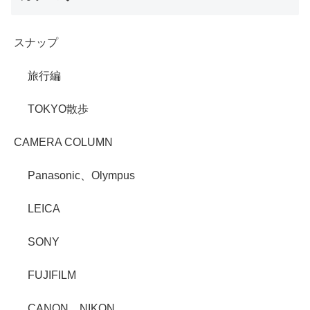
スナップ
旅行編
TOKYO散歩
CAMERA COLUMN
Panasonic、Olympus
LEICA
SONY
FUJIFILM
CANON、NIKON