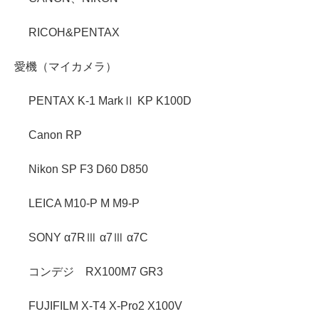
RICOH&PENTAX
愛機（マイカメラ）
PENTAX K-1 MarkⅡ KP K100D
Canon RP
Nikon SP F3 D60 D850
LEICA M10-P M M9-P
SONY α7RⅢ α7Ⅲ α7C
コンデジ RX100M7 GR3
FUJIFILM X-T4 X-Pro2 X100V