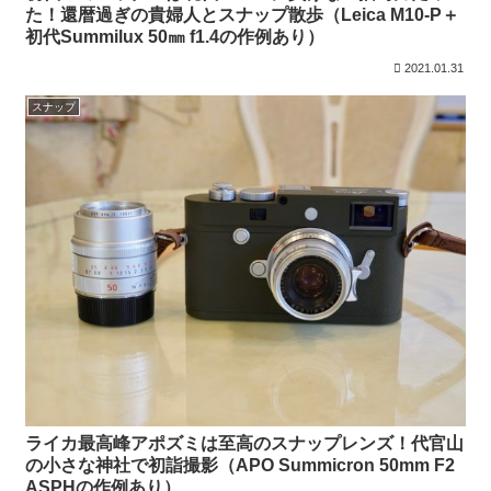
た！還暦過ぎの貴婦人とスナップ散歩（Leica M10-P＋
初代Summilux 50㎜ f1.4の作例あり）
2021.01.31
スナップ
ライカ最高峰アポズミは至高のスナップレンズ！代官山
の小さな神社で初詣撮影（APO Summicron 50mm F2
ASPHの作例あり）