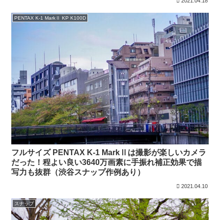
2021.04.18
PENTAX K-1 MarkⅡ KP K100D
フルサイズ PENTAX K-1 MarkⅡは撮影が楽しいカメラ
だった！程よい良い3640万画素に手振れ補正効果で描
写力も抜群（渋谷スナップ作例あり）
2021.04.10
スナップ