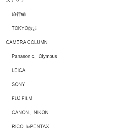
スナップ
旅行編
TOKYO散歩
CAMERA COLUMN
Panasonic、Olympus
LEICA
SONY
FUJIFILM
CANON、NIKON
RICOH&PENTAX