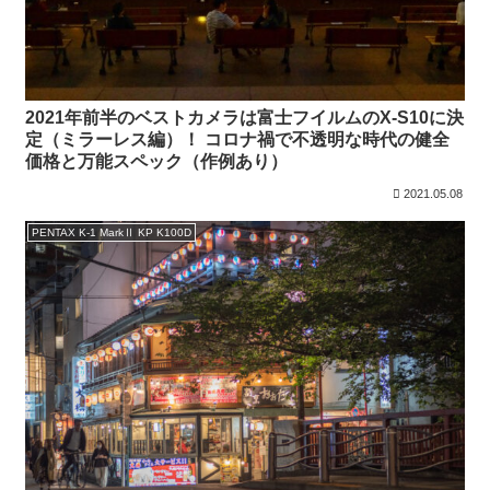
2021年前半のベストカメラは富士フイルムのX-S10に決
定（ミラーレス編）！ コロナ禍で不透明な時代の健全
価格と万能スペック（作例あり）
2021.05.08
PENTAX K-1 MarkⅡ KP K100D