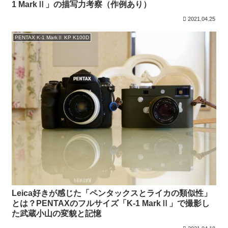
1 MarkⅡ」の描写力考察（作例あり）
2021.04.25
PENTAX K-1 MarkⅡ KP K100D
Leica好きが感じた「ペンタックスとライカの類似性」
とは？PENTAXのフルサイズ「K-1 MarkⅡ」で撮影し
た武蔵小山の変貌と記憶