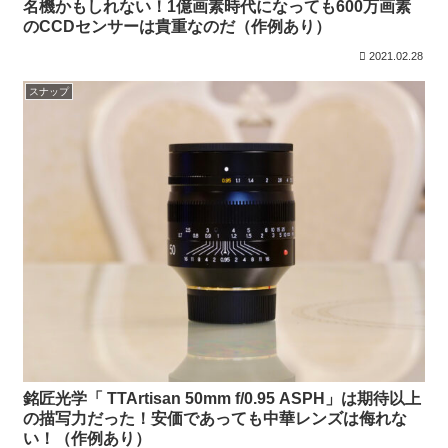
名機かもしれない！1億画素時代になっても600万画素
のCCDセンサーは貴重なのだ（作例あり）
2021.02.28
スナップ
銘匠光学「 TTArtisan 50mm f/0.95 ASPH」は期待以上
の描写力だった！安価であっても中華レンズは侮れな
い！（作例あり）