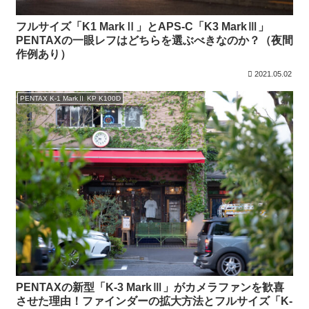
フルサイズ「K1 MarkⅡ」とAPS-C「K3 MarkⅢ」
PENTAXの一眼レフはどちらを選ぶべきなのか？（夜間
作例あり）
2021.05.02
PENTAX K-1 MarkⅡ KP K100D
PENTAXの新型「K-3 MarkⅢ」がカメラファンを歓喜
させた理由！ファインダーの拡大方法とフルサイズ「K-