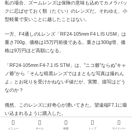
私の場合、ズームレンズは保険の意味も込めてカメラバッ
クに忍ばせておく類（たぐい）のレンズだ。それゆえ、小
型軽量で安いことに越したことはない。
一方、F4通しのLレンズ「RF24-105mm F4 L IS USM」は
重さ700g、価格は15万円前後である。重さは300g増、価
格は9万円ほど高額になる。
「RF24-105mm F4-7.1 IS STM」は、”ニコ爺”ならぬ”キャ
ノ爺”から「そんな暗黒レンズではまともな写真は撮れん
よ」とお叱りを受けかねないF値だが、実際、描写はどう
なのか？
俄然、このレンズに好奇心が湧いてきた。望遠端F7.1に吸
い込まれるように購入した。
このレンズは単品より、ボディとセットのレンズキットで
メニュー
ホーム
検索
トップ
サイドバー