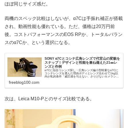
ほぼ同じサイズ感だ。
両機のスペック比較はしないが、α7Cは手振れ補正が搭載
され、動画性能も優れている。ただ、価格は20万円前
後。コストパフォーマンスのEOS RPか、トータルバラン
スのα7Cか、という選択になる。
SONY α7Cとコシナ広角レンズで代官山の変貌を
スナップ！デザインと性能を兼ね備えた21㎜レ
ンズと作例
α7Cに似合うレンズ探し・広角レンズ編小型軽量なα7Cに
コシナレンズを選んだ理由ボディとレンズ合わせて1kg以
内が私的条件「威圧感を与えない、さりげないカメラシス
テムで撮影したい」ストリートスナップの際、私は常に、
freeblog100.com
そう考えている。センサーサイズをAPS-Cやマイクロフォ
ーサーズにすれば、それなりにコンパクトなシステムには
なる。しかし、小さなセンサーでは暗所のノイズも気にな
る。ようやくソニーが「世界最小・最軽量」、約500gで軍
艦部を取り払ったα7Cを発売してくれた。ミラーレスカメ
次は、Leica M10-Pとのサイズ比較である。
ラの最大のメリットは小型軽量化できることだと考えてい
る私は買わないわけにはいかなかった。前回のブログで、
そのα7Cを...