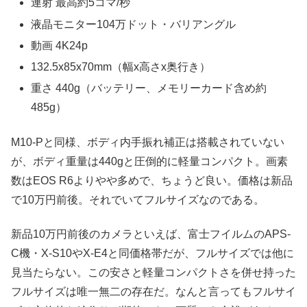
連射 最高約5コマ/秒
液晶モニター104万ドット・バリアングル
動画 4K24p
132.5x85x70mm（幅x高さx奥行き）
重さ 440g（バッテリー、メモリーカード含め約
485g）
M10-Pと同様、ボディ内手振れ補正は搭載されていない
が、ボディ重量は440gと圧倒的に軽量コンパクト。画素
数はEOS R6よりやや多めで、ちょうど良い。価格は新品
で10万円前後。それでいてフルサイズなのである。
新品10万円前後のカメラといえば、富士フイルムのAPS-
C機・X-S10やX-E4と同価格帯だが、フルサイズでは他に
見当たらない。この安さと軽量コンパクトさを併せ持った
フルサイズは唯一無二の存在だ。なんと言ってもフルサイ