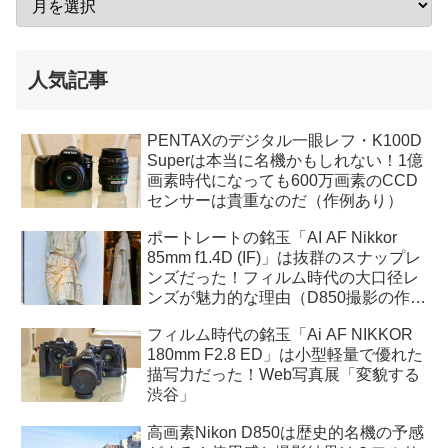
人気記事
PENTAXのデジタル一眼レフ・K100D
Superは本当に名機かもしれない！1億
画素時代になっても600万画素のCCD
センサーは貴重なのだ（作例あり）
ポートレートの銘玉「AI AF Nikkor
85mm f1.4D (IF)」は抜群のスナップレ
ンズだった！フィルム時代の大口径レ
ンズが魅力的な理由（D850撮影の作例
あり）
フィルム時代の銘玉「Ai AF NIKKOR
180mm F2.8 ED」は小型軽量で優れた
描写力だった！Web写真展「変貌する
渋谷」
高画素Nikon D850は歴史的名機の予感