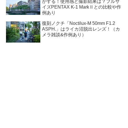
がする！使用感と撮影結果は？フルサ
イズPENTAX K-1 MarkⅡとの比較や作
例あり
復刻ノクチ「Noctilux-M 50mm F1.2
ASPH.」はライカ沼脱出レンズ！（カ
メラ雑談&作例あり）