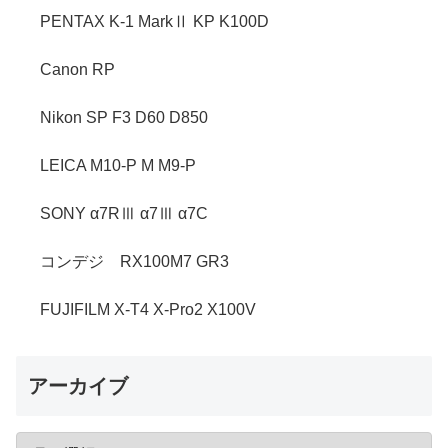
PENTAX K-1 MarkⅡ KP K100D
Canon RP
Nikon SP F3 D60 D850
LEICA M10-P M M9-P
SONY α7RⅢ α7Ⅲ α7C
コンデジ RX100M7 GR3
FUJIFILM X-T4 X-Pro2 X100V
アーカイブ