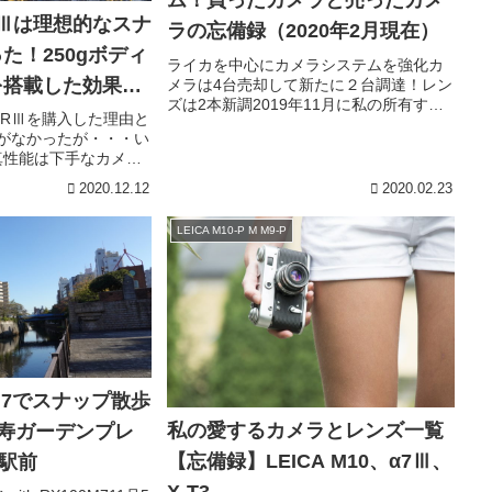
ム！買ったカメラと売ったカメ
Ⅲは理想的なスナ
ラの忘備録（2020年2月現在）
た！250gボディ
ライカを中心にカメラシステムを強化カ
を搭載した効果は
メラは4台売却して新たに２台調達！レン
ズは2本新調2019年11月に私の所有する
り
GRⅢを購入した理由と
カメラとレンズを忘備録として記録しま
がなかったが・・・い
した。年明けから、カメラやレンズの入
真性能は下手なカメラ
れ替えを行ったので、忘備録を残したい
。そんな時代に、わざ
と思います。今回の入れ替えは、私にと
2020.12.12
2020.02.23
ってカメラを買う理由
っては現時点で最善の選択だと考えてい
。それでもカメラを買
ます。まず売却したカメラは・・・・ 富
LEICA M10-P M M9-P
、まずはカメラを持つ
士フイルムX-T30 富士フイルムX-E3 ソニ
びがある。それゆえ、
ーRX100M5 Leica C-LUX一方、新たに購
ン性を求める。カメラ
入したカメラは・・・ Leica
は重要な性能だと考え
M（Typ240） 富士フイルムX100V富士フ
つは安全性だ。スマホ
イルムの新型コンデジX100Vを予約注文
たとはいえ、”個人情
したので、おそらく稼働率が低下しそう
きる場所で撮影する分
なコン...
いだろう。しかし、海
き交う場所では”個人
M7でスナップ散歩
に撮影するのは危険
私の愛するカメラとレンズ一覧
比寿ガーデンプレ
【忘備録】LEICA M10、α7Ⅲ、
駅前