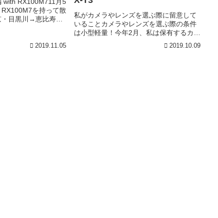
X-T3
th RX100M711月5
X100M7を持って散
私がカメラやレンズを選ぶ際に留意して
京・目黒川→恵比寿→
いることカメラやレンズを選ぶ際の条件
。もちろん、恵比寿か
は小型軽量！今年2月、私は保有するカメ
00M7は24〜200㎜
ラを当ブログで紹介しました。あれから8
め、その恩恵も感じた
2019.11.05
2019.10.09
ヵ月余り、今年は買い替えや追加購入を
では、目黒川から歩き
続けた結果、ほぼ思い描いたラインナッ
な目黒川。河岸には水
プに近づいてきたので、忘備録として記
る一群。実に平和な光
録したいと思います。その前に、私がカ
か、目黒川の水量は少
メラやレンズに求めるものは何か？（解
を絞れば、木漏れ日も
像度や収差など写りの良さのほか）まず
（今回はすべてオート
はカメラですが、次の通りです。 小型軽
。RX100M7のブル
量 高性能・高機能 手ぶれ補正搭載 バリ
0M7は最短撮影距離が
アングルか180度チルド方式の液晶モニ
れるコンデジだ。とい
ター フォルムの美しさ次にレンズ。 小型
軽量 F値が低めの明るいレンズ 手に取っ
た時に感じる高級感全てを満たすカメラ
やレ...