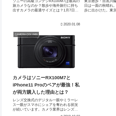
ソニーの高級コンデジRX100M7は最高の
東京散歩・目黒川編 wi
旅カメラなのか？散歩や海外旅行に持ち
日は一面の秋晴れ。R
出すカメラの最適サイズとは？1月7日に
歩に出かけた。東
キヤノンが一眼レフ「EOS-1」シリーズ
川崎というルート
の最新機種"EOS-1D X Mark III"を2020年
ら川崎は車移動。RX1
2月中旬に発売すると発表しました。（プ
のズームが広いた
2020.01.08
レスリリース）スポーツ報道などプロの
スナップだった。
撮影現場に求められる高い性能を備えた
ましょう。のどか
CAMERA COLUMN
というだけあって、ほぼ文句なしの高性
鳥。輝く水面を滑
能モデルですが、価格は報道機関など法
景だ。好天のせい
人需要を想定しているのか、当初の実売
ない。もっと露出
価格は税込み72万円と予測されていま
悪くなさそうだ。
す。お値段も高級ですが、重さも凄い。
撮影）空の色が真っ青
従来機種「EOS-1D X Mark II」（2016年
ーは私好み。RX10
4月発売）より約90g軽量化したとはい...
8cm。被写体に寄
うわけで、こん...
カメラはソニーRX100M7と
iPhone11 Proのペアが最強！私
が両方購入した理由とは？
レンズ交換式のデジタル一眼やミラーレ
ス一眼がスマホにシェアを奪われる状況
が続いています。カメラ業界はレンズ交
換式カメラの逆襲に試行錯誤を繰り返し