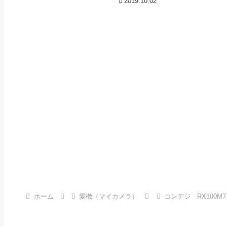
2019.10.02
ていますが、Appleが9月に発売した
iPhone11シリーズとソニーRX100M7は
レンズ交換式カメラの衰退を早める決定
打になるかもしれません。いろいろ考え
た末、私は9月下旬にAppleのiPhone11
Proと高級コンデジのソニーRX100M7を
注文しました。iPhone11 Proは10月1日
に到着しましたが、RX100M7は大人気な
ため、到着は10月後半まで待たなくては
いけないようです。私はライカM10やソ
ニーα7Ⅲ、富士フイルムX-T3を所...
ホーム
愛機（マイカメラ）
コンデジ RX100M7 