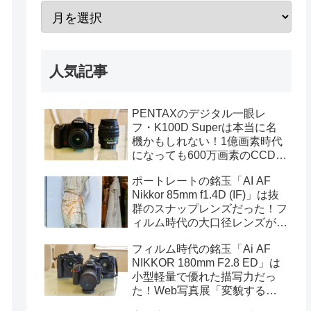
人気記事
PENTAXのデジタル一眼レ
フ・K100D Superは本当に名
機かもしれない！1億画素時代
になっても600万画素のCCDセ
ンサーは貴重なのだ（作例あ
ポートレートの銘玉「AI AF
り）
Nikkor 85mm f1.4D (IF)」は抜
群のスナップレンズだった！フ
ィルム時代の大口径レンズが魅
力的な理由（D850撮影の作例
フィルム時代の銘玉「Ai AF
あり）
NIKKOR 180mm F2.8 ED」は
小型軽量で優れた描写力だっ
た！Web写真展「変貌する渋
谷」