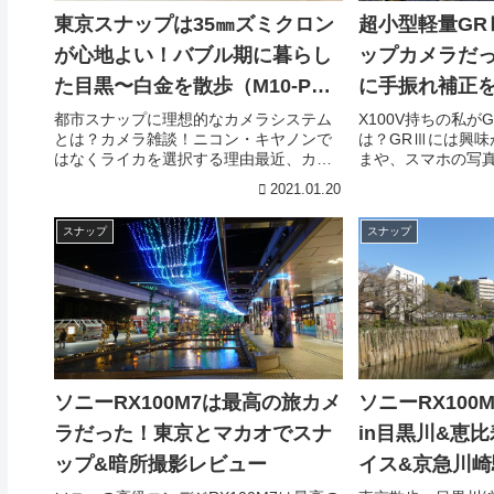
東京スナップは35㎜ズミクロン
超小型軽量GR
が心地よい！バブル期に暮らし
ップカメラだっ
た目黒〜白金を散歩（M10-Pと
に手振れ補正
Summicron-M 35mm F2
絶大・作例あ
都市スナップに理想的なカメラシステム
X100V持ちの私が
とは？カメラ雑談！ニコン・キヤノンで
は？GRⅢには興味
ASPH.の作例） 目黒駅〜白金
はなくライカを選択する理由最近、カメ
まや、スマホの写
ラ業界のニュースはお先真っ暗といった
を凌駕する時代だ
2021.01.20
風情だ。とくに心配なのはニコン。キヤ
わざ高いお金を払
ノンは安く作って高く売る商法が功を奏
はなくなってきた
スナップ
スナップ
しているのか、なんとか今年下期は業績
う理由。私の場合
予想を上方修正している。一方、ニコン
喜び、撮影する喜
は映像事業の営業利益が昨年3月期に171
カメラにはデザイ
億円の赤字転落。2021年3月期も450億円
にとってデザイン
の大赤字を見込んでいる。ミラーレス分
ている。もうひと
野におけるソニー独走に対抗できるのは
は写真性能が進化し
キヤノン1社という業界図が鮮明になっ
報の塊”だ。安心で
た。競争なきところに発展はないので、
にはスマホでもい
ニコンも何とか盛り返して欲しいが、東
外や不特定多数が行
ソニーRX100M7は最高の旅カメ
ソニーRX100
洋経済に掲載された池上博敬・ニコン常
情報の塊”で無邪気
ラだった！東京とマカオでスナ
in目黒川&恵
務執行役員の...
だ。カメラ...
ップ&暗所撮影レビュー
イス&京急川崎