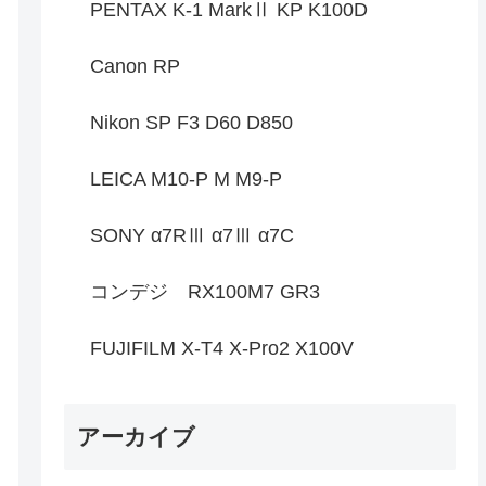
PENTAX K-1 MarkⅡ KP K100D
Canon RP
Nikon SP F3 D60 D850
LEICA M10-P M M9-P
SONY α7RⅢ α7Ⅲ α7C
コンデジ RX100M7 GR3
FUJIFILM X-T4 X-Pro2 X100V
アーカイブ