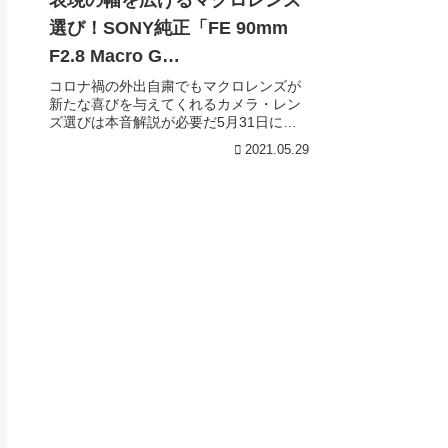
選び！SONY純正「FE 90mm
F2.8 Macro G
OSS（SEL90M28G）」を選択
コロナ禍の外出自粛でもマクロレンズが
新たな喜びを与えてくれるカメラ・レン
した理由とは？（作例あり）
ズ選びは本音解説が必要だ5月31日に期
限を迎えるはずだった新型コロナウイル
2021.05.29
スの緊急事態宣言。医療体制の懸念や変
異ウイルスの感染拡大で、6月20日まで
延長することが決まった。カメラ・写真
愛好家にとっては、引き続き、積極的に
街や観光地に繰り出して撮影する気分に
なれない日々が延長されることでもあ
る。1日も早く、心の呵責や不安なく、気
楽に撮影できる日が再来することを祈り
たい。私自身、極力、人流の一員になら
ないように撮影を抑制中だ。運動不足解
消を兼ねた軽い近所スナップにとどめて
いる。そんな憂鬱な日々の中で、プロの
写真家たちがメーカー...