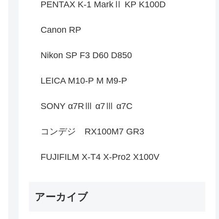
PENTAX K-1 MarkⅡ KP K100D
Canon RP
Nikon SP F3 D60 D850
LEICA M10-P M M9-P
SONY α7RⅢ α7Ⅲ α7C
コンデジ RX100M7 GR3
FUJIFILM X-T4 X-Pro2 X100V
アーカイブ