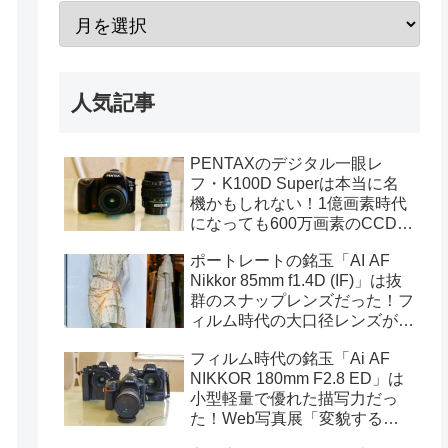
人気記事
PENTAXのデジタル一眼レ
フ・K100D Superは本当に名
機かもしれない！1億画素時代
になっても600万画素のCCDセ
ンサーは貴重なのだ（作例あ
ポートレートの銘玉「AI AF
り）
Nikkor 85mm f1.4D (IF)」は抜
群のスナップレンズだった！フ
ィルム時代の大口径レンズが魅
力的な理由（D850撮影の作例
フィルム時代の銘玉「Ai AF
あり）
NIKKOR 180mm F2.8 ED」は
小型軽量で優れた描写力だっ
た！Web写真展「変貌する渋
谷」