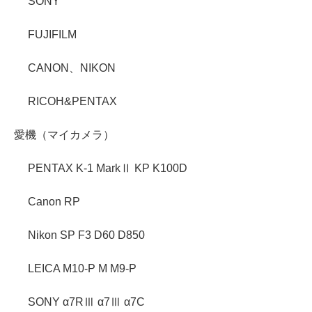
SONY
FUJIFILM
CANON、NIKON
RICOH&PENTAX
愛機（マイカメラ）
PENTAX K-1 MarkⅡ KP K100D
Canon RP
Nikon SP F3 D60 D850
LEICA M10-P M M9-P
SONY α7RⅢ α7Ⅲ α7C