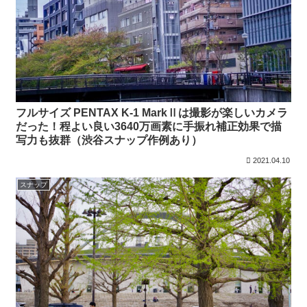
フルサイズ PENTAX K-1 MarkⅡは撮影が楽しいカメラ
だった！程よい良い3640万画素に手振れ補正効果で描
写力も抜群（渋谷スナップ作例あり）
2021.04.10
スナップ