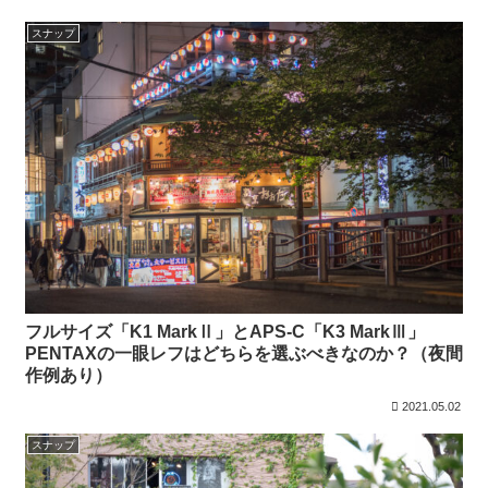
スナップ
フルサイズ「K1 MarkⅡ」とAPS-C「K3 MarkⅢ」
PENTAXの一眼レフはどちらを選ぶべきなのか？（夜間
作例あり）
2021.05.02
スナップ