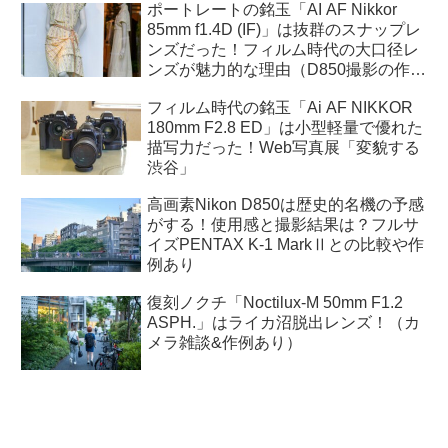
ポートレートの銘玉「AI AF Nikkor
85mm f1.4D (IF)」は抜群のスナップレ
ンズだった！フィルム時代の大口径レ
ンズが魅力的な理由（D850撮影の作例
あり）
フィルム時代の銘玉「Ai AF NIKKOR
180mm F2.8 ED」は小型軽量で優れた
描写力だった！Web写真展「変貌する
渋谷」
高画素Nikon D850は歴史的名機の予感
がする！使用感と撮影結果は？フルサ
イズPENTAX K-1 MarkⅡとの比較や作
例あり
復刻ノクチ「Noctilux-M 50mm F1.2
ASPH.」はライカ沼脱出レンズ！（カ
メラ雑談&作例あり）