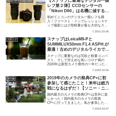
【スナップに最適なデジタル一眼
Nikon SP F3 D60 D850
ーヨークを撮り続けたヴィ...
レフ第２弾】CCDセンサーの
「Nikon D60」は名機に値する！
2008年発売の古い機種でも描写
初めてニコンのデジタル一眼レフを購
力と携帯性は抜群（作例あり）
入！ファースト・インプレッションスナ
ップ撮影には小型軽量が最も大切なスペ
ック性能だ野鳥やスポーツなど動きもの
2021.03.06
を撮影する人は別だろうが、スペック重
視でカメラを選ぶ風潮は一服したのかも
スナップはLeicaM9-Pと
スナップ
しれない。フジフイルムが発...
SUMMILUX50mm F1.4 ASPH.が
最適！古めのデジタルライカで変
貌する中目黒を散策
スナップに重要なのは写欲と軽量コンパ
クト、そして控えめな装いコロナ禍の
2020年は新型カメラ豊作の一年だった
が・・・早いもので2020年もあと３ヶ
2020.10.04
月。コロナで始まり、コロナで終わる1年
になりそうだ。CAPA（カメラ映像機器工
2019年のカメラの祭典CP+に初
旅行編
業会）によると、...
参加して感じたこと！来年は総力
戦になるはずだ！【ソニー・ニコ
ン・パナソニック・キヤノン・フ
国内最大のカメラの祭典CP+は意外に楽
ジフィルム】
しかった！国内最大のカメラの祭典
CP+に行ってきました。私が参加したの
は最終日の３月３日（日曜日）。招待券
2019.03.07
を頂いたので、カメラに全く興味のない
妻も連れて初めて会場に足を運びまし