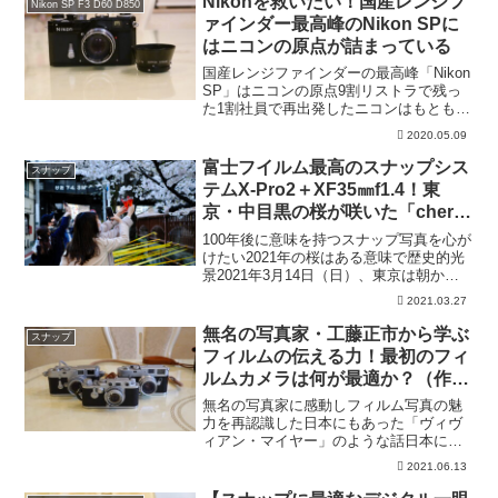
Nikonを救いたい！国産レンジフ
Nikon SP F3 D60 D850
ァインダー最高峰のNikon SPに
はニコンの原点が詰まっている
国産レンジファインダーの最高峰「Nikon
SP」はニコンの原点9割リストラで残っ
た1割社員で再出発したニコンはもともと
太平洋戦争では戦艦大和の測距儀を生産
2020.05.09
するなどした軍需会社である。太平洋戦
争で連合国に敗戦し、仕事がなくなった
富士フイルム最高のスナップシス
スナップ
社員の9割は...
テムX-Pro2＋XF35㎜f1.4！東
京・中目黒の桜が咲いた「cherry
blossoms JAPAN 2021〜後世に
100年後に意味を持つスナップ写真を心が
残したいスナップ写真」（作例）
けたい2021年の桜はある意味で歴史的光
景2021年3月14日（日）、東京は朝から
快晴。気温も20度近くまで上昇した。そ
2021.03.27
の日、気象庁は東京の桜が開花したと発
表した。平年より10日以上早く、過去最
無名の写真家・工藤正市から学ぶ
スナップ
も早い...
フィルムの伝える力！最初のフィ
ルムカメラは何が最適か？（作例
あり）
無名の写真家に感動しフィルム写真の魅
力を再認識した日本にもあった「ヴィヴ
ィアン・マイヤー」のような話日本にも
ヴィヴィアン・マイヤーは存在した。い
2021.06.13
や、彼女のようなストーリーがあったと
申し上げた方が正確かもしれない。ニュ