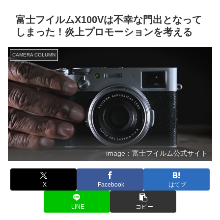
富士フイルムX100Vは不幸な門出となって
しまった！炎上プロモーションを考える
CAMERA COLUMN
image：富士フイルム公式サイト
X
Facebook
はてブ
LINE
コピー