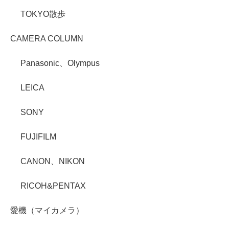
TOKYO散歩
CAMERA COLUMN
Panasonic、Olympus
LEICA
SONY
FUJIFILM
CANON、NIKON
RICOH&PENTAX
愛機（マイカメラ）