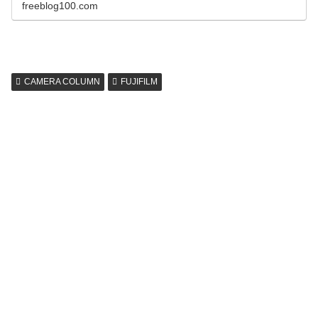
freeblog100.com
してみたいと思います。X100Xは世界最高のAPS-Cコンデ
ジX100VはM型ライカを彷彿とさせるフォルム私がいま、
APS-Cセンサー搭載の高級コンパクトデジタルカメラ
「X100V」に最も注目しています。カメラにとってフォル
ムはとても大切です。スタイリッシュなカメラであれば、
外に持ち出すモチベーションが高まり、撮影枚数も増える
ものです。カメラは撮影してナンボの世界。シ...
CAMERA COLUMN
FUJIFILM