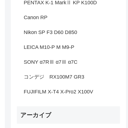
PENTAX K-1 MarkⅡ KP K100D
Canon RP
Nikon SP F3 D60 D850
LEICA M10-P M M9-P
SONY α7RⅢ α7Ⅲ α7C
コンデジ RX100M7 GR3
FUJIFILM X-T4 X-Pro2 X100V
アーカイブ