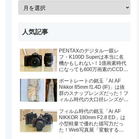
人気記事
PENTAXのデジタル一眼レ
フ・K100D Superは本当に名
機かもしれない！1億画素時代
になっても600万画素のCCDセ
ンサーは貴重なのだ（作例あ
ポートレートの銘玉「AI AF
り）
Nikkor 85mm f1.4D (IF)」は抜
群のスナップレンズだった！フ
ィルム時代の大口径レンズが魅
力的な理由（D850撮影の作例
フィルム時代の銘玉「Ai AF
あり）
NIKKOR 180mm F2.8 ED」は
小型軽量で優れた描写力だっ
た！Web写真展「変貌する渋
谷」