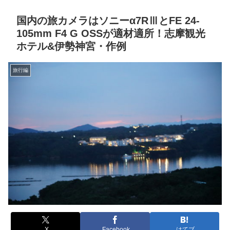
国内の旅カメラはソニーα7RⅢとFE 24-
105mm F4 G OSSが適材適所！志摩観光
ホテル&伊勢神宮・作例
旅行編
X
Facebook
はてブ