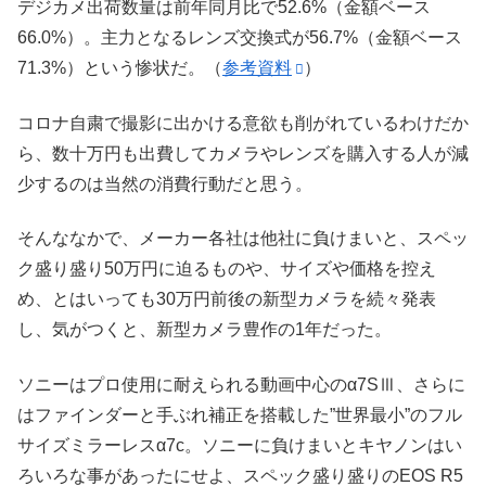
デジカメ出荷数量は前年同月比で52.6%（金額ベース
66.0%）。主力となるレンズ交換式が56.7%（金額ベース
71.3%）という惨状だ。（
参考資料
）
コロナ自粛で撮影に出かける意欲も削がれているわけだか
ら、数十万円も出費してカメラやレンズを購入する人が減
少するのは当然の消費行動だと思う。
そんななかで、メーカー各社は他社に負けまいと、スペッ
ク盛り盛り50万円に迫るものや、サイズや価格を控え
め、とはいっても30万円前後の新型カメラを続々発表
し、気がつくと、新型カメラ豊作の1年だった。
ソニーはプロ使用に耐えられる動画中心のα7SⅢ、さらに
はファインダーと手ぶれ補正を搭載した”世界最小”のフル
サイズミラーレスα7c。ソニーに負けまいとキヤノンはい
ろいろな事があったにせよ、スペック盛り盛りのEOS R5