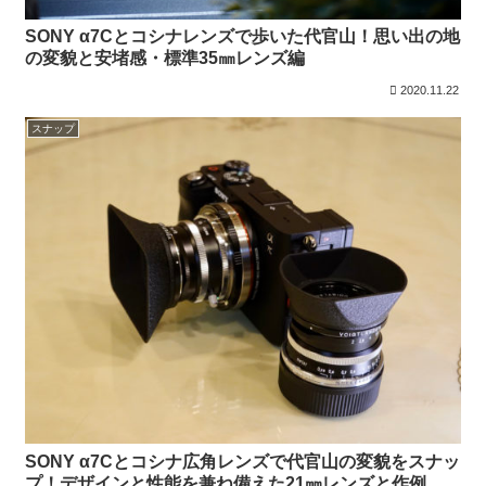
SONY α7Cとコシナレンズで歩いた代官山！思い出の地
の変貌と安堵感・標準35㎜レンズ編
2020.11.22
スナップ
SONY α7Cとコシナ広角レンズで代官山の変貌をスナッ
プ！デザインと性能を兼ね備えた21㎜レンズと作例