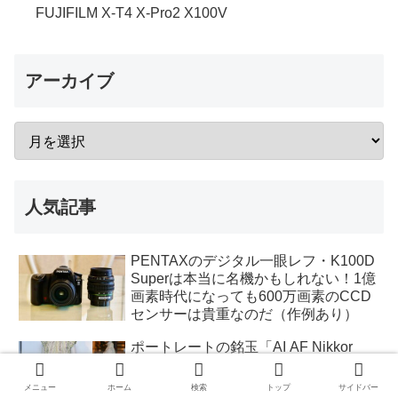
FUJIFILM X-T4 X-Pro2 X100V
アーカイブ
人気記事
PENTAXのデジタル一眼レフ・K100D
Superは本当に名機かもしれない！1億
画素時代になっても600万画素のCCD
センサーは貴重なのだ（作例あり）
ポートレートの銘玉「AI AF Nikkor
85mm f1.4D (IF)」は抜群のスナップレ
ンズだった！フィルム時代の大口径レ
メニュー
ホーム
検索
トップ
サイドバー