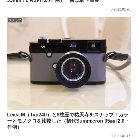
35mm F2 ASPH.の作例） 目黒駅〜白金
2021.01.20
スナップ
Leica M（Typ240）と8枚玉で祐天寺をスナップ！カラ
ーとモノクロを比較した（初代Summicron 35㎜ f2.0・
作例）
2021.01.17