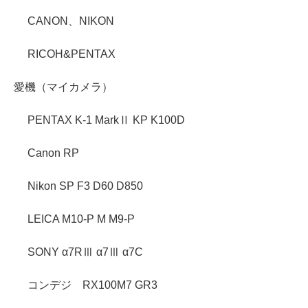
CANON、NIKON
RICOH&PENTAX
愛機（マイカメラ）
PENTAX K-1 MarkⅡ KP K100D
Canon RP
Nikon SP F3 D60 D850
LEICA M10-P M M9-P
SONY α7RⅢ α7Ⅲ α7C
コンデジ RX100M7 GR3