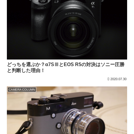
どっちを選ぶか？α7SⅢとEOS R5の対決はソニー圧勝
と判断した理由！
2020.07.30
CAMERA COLUMN