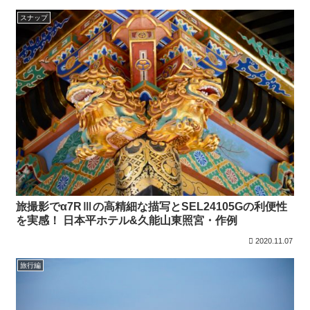
スナップ
旅撮影でα7RⅢの高精細な描写とSEL24105Gの利便性
を実感！ 日本平ホテル&久能山東照宮・作例
2020.11.07
旅行編